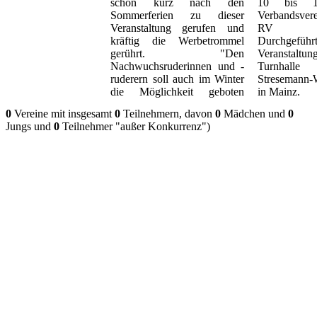
schon kurz nach den
10 bis 
Sommerferien zu dieser
Verbandsve
Veranstaltung gerufen und
RV Saarbrüc
kräftig die Werbetrommel
Durchgefü
gerührt. "Den
Veransta
Nachwuchsruderinnen und -
Turnhalle
ruderern soll auch im Winter
Stresemann-W
die Möglichkeit geboten
in Mainz.
0
Vereine mit insgesamt
0
Teilnehmern, davon
0
Mädchen und
0
Jungs und
0
Teilnehmer "außer Konkurrenz")