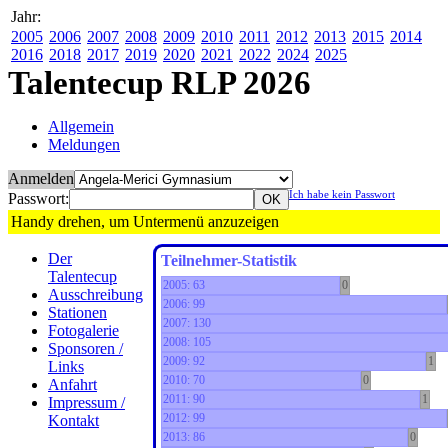
Jahr:
2005
2006
2007
2008
2009
2010
2011
2012
2013
2015
2014
2016
2018
2017
2019
2020
2021
2022
2024
2025
Talentecup RLP 2026
Allgemein
Meldungen
Anmelden
Ich habe kein Passwort
Passwort:
Handy drehen, um Untermenü anzuzeigen
Der
Teilnehmer-Statistik
Talentecup
2005: 63
0
Ausschreibung
2006: 99
Stationen
2007: 130
Fotogalerie
2008: 105
Sponsoren /
2009: 92
1
Links
2010: 70
0
Anfahrt
2011: 90
1
Impressum /
2012: 99
Kontakt
2013: 86
0