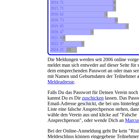
2014: 71
0
2015: 71
3
2016: 62
1
2018: 73
0
2019: 85
2
2020: 47
1
2021: 9
0
2022: 37
1
2024: 21
13
Die Meldungen werden seit 2006 online vorg
meldet man sich entweder auf dieser Seite für 
dem entsprechenden Passwort an oder man sen
mit Namen und Geburtsdaten der Teilnehmer a
Meldeadresse
.
Falls Du das Passwort für Deinen Verein noch 
kannst Du es Dir
zuschicken
lassen. Das Passw
Email-Adresse geschickt, die bei uns hinterlegt i
Liste eine falsche Ansprechperson stehen, dann
wähle den Verein aus und klicke auf "Falsche
Ansprechperson", oder wende Dich an
Marcus
Bei der Online-Anmeldung geht Ihr kein "Risi
Meldeschluss können eingegebene Teilnehmer 